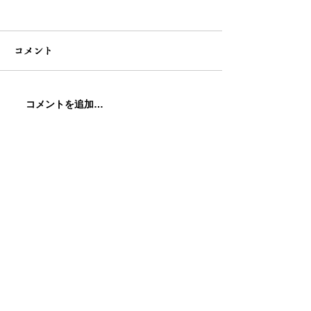
コメント
コメントを追加…
わらびもち専門店 盛岡
わらびもち専門
城内丸店が4月11日にオー
鉄輪温泉店が3月
プンしました
ープンしました
お問い合わせ・各種事業説明会
事業説明会へのお申し込み・各種お問い合わせ
などお気軽にご相談ください
電話で問い合わせ