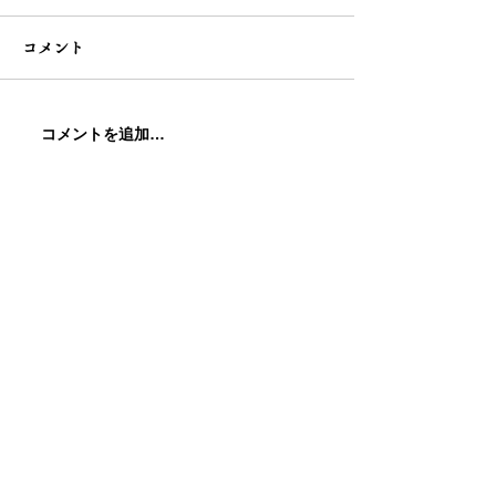
コメント
コメントを追加…
わらびもち専門店 別府
わらびもち専門
鉄輪温泉店が3月21日にオ
国際空港セント
ープンしました
12月23日オー
お問い合わせ・各種事業説明会
た
事業説明会へのお申し込み・各種お問い合わせ
などお気軽にご相談ください
電話で問い合わせ
資料請求